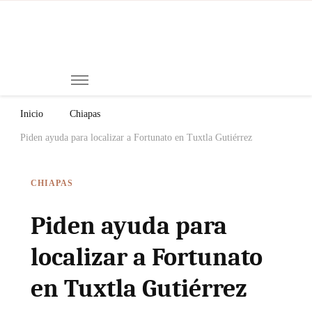
Mi
Notici
de
Ch
Chiap
Méxi
y el
Inicio
Chiapas
Mund
Piden ayuda para localizar a Fortunato en Tuxtla Gutiérrez
CHIAPAS
Piden ayuda para
localizar a Fortunato
en Tuxtla Gutiérrez