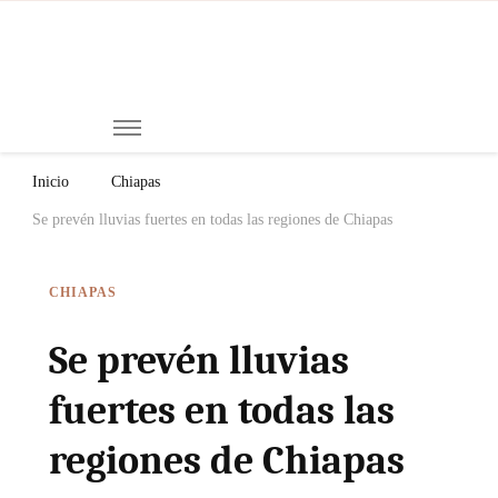
Mi
Notici
de
Ch
Chiap
Méxi
y el
Inicio
Chiapas
Mund
Se prevén lluvias fuertes en todas las regiones de Chiapas
CHIAPAS
Se prevén lluvias
fuertes en todas las
regiones de Chiapas