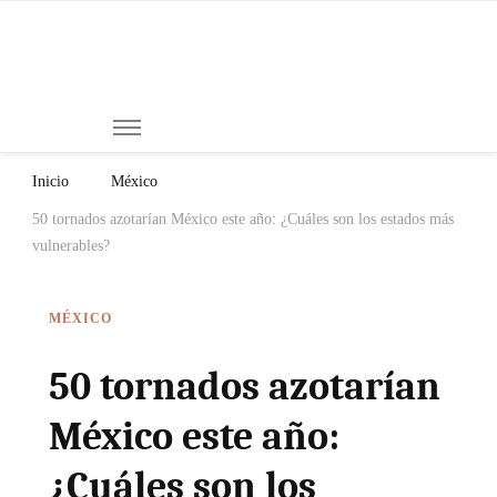
Mi
Notici
de
Ch
Chiap
Méxi
y el
Inicio
México
Mund
50 tornados azotarían México este año: ¿Cuáles son los estados más
vulnerables?
MÉXICO
50 tornados azotarían
México este año:
¿Cuáles son los