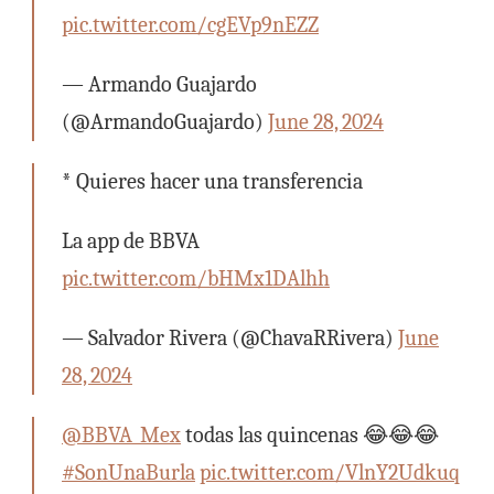
pic.twitter.com/cgEVp9nEZZ
— Armando Guajardo
(@ArmandoGuajardo)
June 28, 2024
* Quieres hacer una transferencia
La app de BBVA
pic.twitter.com/bHMx1DAlhh
— Salvador Rivera (@ChavaRRivera)
June
28, 2024
@BBVA_Mex
⁩ todas las quincenas 😂😂😂
#SonUnaBurla
pic.twitter.com/VlnY2Udkuq