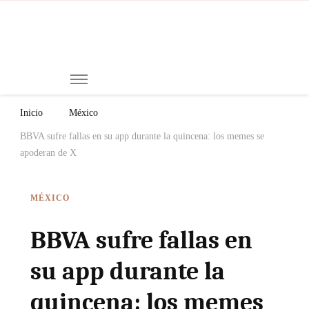
Mi
Notici
de
Ch
Chiap
Méxi
y el
Inicio
México
Mund
BBVA sufre fallas en su app durante la quincena: los memes se
apoderan de X
MÉXICO
BBVA sufre fallas en
su app durante la
quincena: los memes