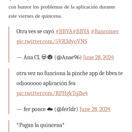
con humor los problemas de la aplicación durante
este viernes de quincena.
Otra ves se cayó
#BBVA
#BBVA
#Bancomer
pic.twitter.com/5VR3dyoVNS
— Ana CL 💀🎃 (@Anae96)
June 28, 2024
otra vez no funciona la pinche app de bbva te
odioooooo aplicación fea
pic.twitter.com/RPHgkTqZw4
— fer ponce ☁️ (@fer1dr)
June 28, 2024
*Pagan la quincena*