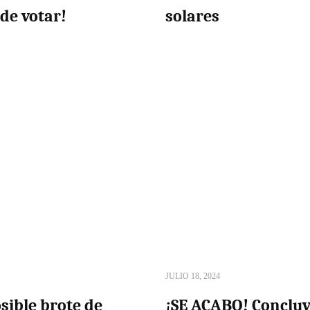
de votar!
solares
JULIO 18, 2024
sible brote de
¡SE ACABO! Concluy