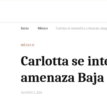
N
Inicio
México
Carlotta se intensifica a huracán cat
MÉXICO
Carlotta se int
amenaza Baja 
AGOSTO 2, 2024