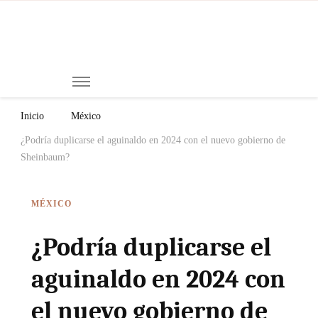
Mi
Notici
de
Ch
Chiap
Méxi
y el
Inicio
México
Mund
¿Podría duplicarse el aguinaldo en 2024 con el nuevo gobierno de
Sheinbaum?
MÉXICO
¿Podría duplicarse el
aguinaldo en 2024 con
el nuevo gobierno de