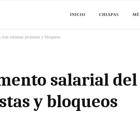
INICIO
CHIAPAS
MÉ
Minuto Chiapas
oticias de Chiapas, México y el Mundo
tras intensas protestas y bloqueos
ento salarial del
stas y bloqueos