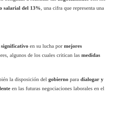
 salarial del 13%
, una cifra que representa una
 significativo
en su lucha por
mejores
res, algunos de los cuales critican las
medidas
bién la disposición del
gobierno
para
dialogar y
dente
en las futuras negociaciones laborales en el