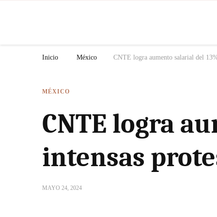
N
Inicio
México
CNTE logra aumento salarial del 13% 
MÉXICO
CNTE logra aum
intensas prote
MAYO 24, 2024