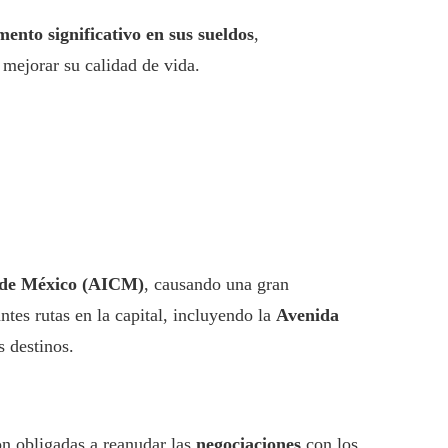
ento significativo en sus sueldos
,
 mejorar su calidad de vida.
d de México (AICM)
, causando una gran
tes rutas en la capital, incluyendo la
Avenida
s destinos.
ron obligadas a reanudar las
negociaciones
con los