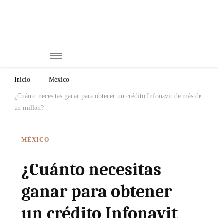
Mi
Notici
de
Ch
Chiap
Méxi
y el
Inicio
México
Mund
¿Cuánto necesitas ganar para obtener un crédito Infonavit de más de
un millón?
MÉXICO
¿Cuánto necesitas
ganar para obtener
un crédito Infonavit