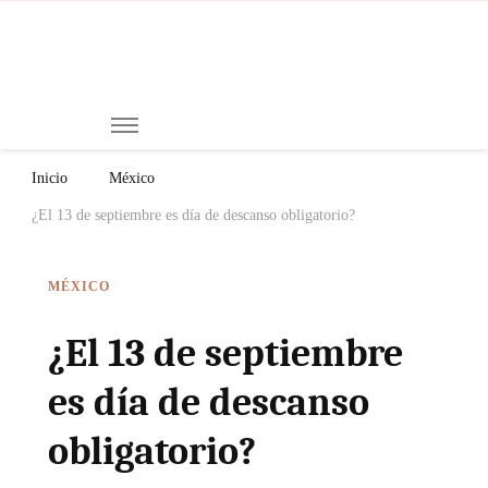
Mi
Notici
de
Ch
Chiap
Méxi
y el
Inicio
México
Mund
¿El 13 de septiembre es día de descanso obligatorio?
MÉXICO
¿El 13 de septiembre
es día de descanso
obligatorio?