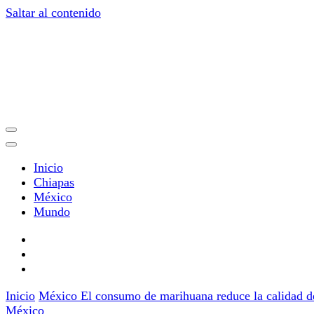
Saltar al contenido
Noticias de Chiapas, México y el Mundo
Minuto Chiapas
Inicio
Chiapas
México
Mundo
Inicio
México
El consumo de marihuana reduce la calidad de
México