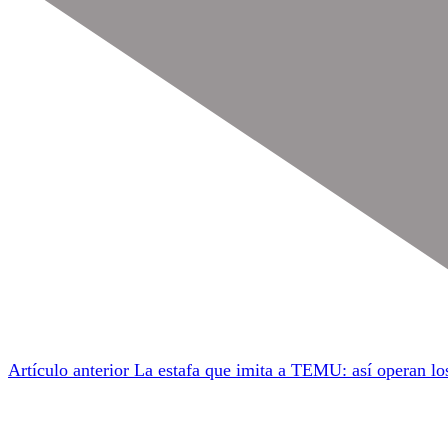
Artículo anterior
La estafa que imita a TEMU: así operan los