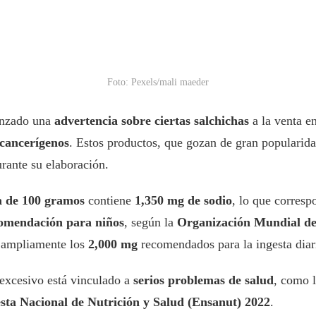
Foto: Pexels/mali maeder
anzado una
advertencia sobre ciertas salchichas
a la venta e
cancerígenos
. Estos productos, que gozan de gran popularida
rante su elaboración.
a de 100 gramos
contiene
1,350 mg de sodio
, lo que corresp
omendación para niños
, según la
Organización Mundial de
 ampliamente los
2,000 mg
recomendados para la ingesta diar
 excesivo está vinculado a
serios problemas de salud
, como 
sta Nacional de Nutrición y Salud (Ensanut) 2022
.