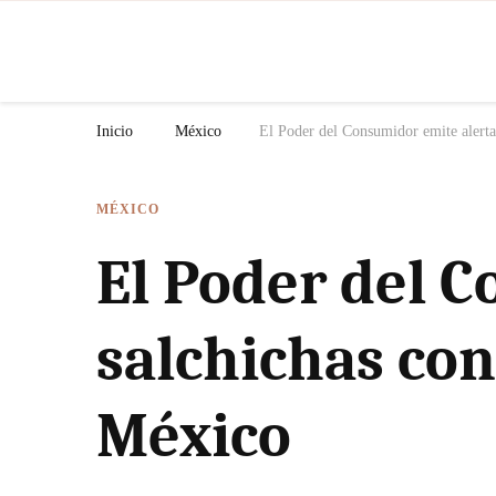
N
Inicio
México
El Poder del Consumidor emite alerta
MÉXICO
El Poder del 
salchichas con
México