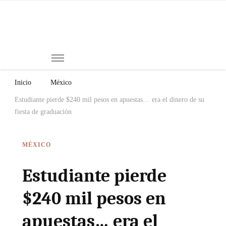
Mi
Notici
de
Ch
Chiap
Méxi
y el
Inicio
México
Mund
Estudiante pierde $240 mil pesos en apuestas… era el dinero de su
fiesta de graduación
MÉXICO
Estudiante pierde
$240 mil pesos en
apuestas… era el