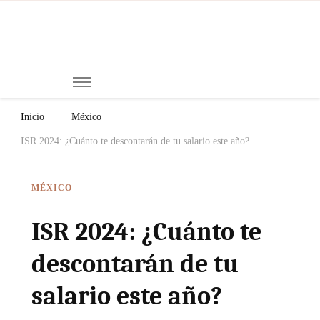
Mi
Notici
de
Ch
Chiap
Méxi
y el
Inicio
México
Mund
ISR 2024: ¿Cuánto te descontarán de tu salario este año?
MÉXICO
ISR 2024: ¿Cuánto te
descontarán de tu
salario este año?