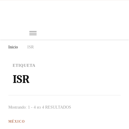
Mi
Notici
de
Ch
Chiap
Méxi
y el
Inicio
ISR
Mund
ETIQUETA
ISR
Mostrando: 1 - 4 из 4 RESULTADOS
MÉXICO