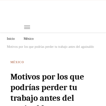
Mi
Notici
de
Ch
Chiap
Méxi
y el
Inicio
México
Mund
Motivos por los que podrías perder tu trabajo antes del aguinaldo
MÉXICO
Motivos por los que
podrías perder tu
trabajo antes del