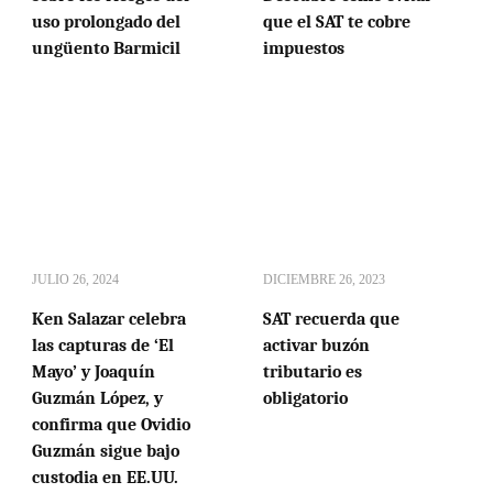
uso prolongado del
que el SAT te cobre
ungüento Barmicil
impuestos
JULIO 26, 2024
DICIEMBRE 26, 2023
Ken Salazar celebra
SAT recuerda que
las capturas de ‘El
activar buzón
Mayo’ y Joaquín
tributario es
Guzmán López, y
obligatorio
confirma que Ovidio
Guzmán sigue bajo
custodia en EE.UU.