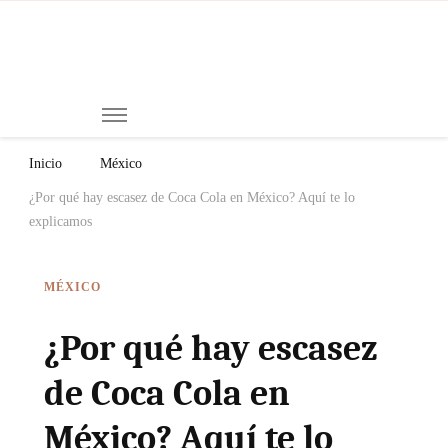
Mi
Notici
de
Ch
Chiap
Méxi
y el
Inicio
México
Mund
¿Por qué hay escasez de Coca Cola en México? Aquí te lo
explicamos
MÉXICO
¿Por qué hay escasez
de Coca Cola en
México? Aquí te lo