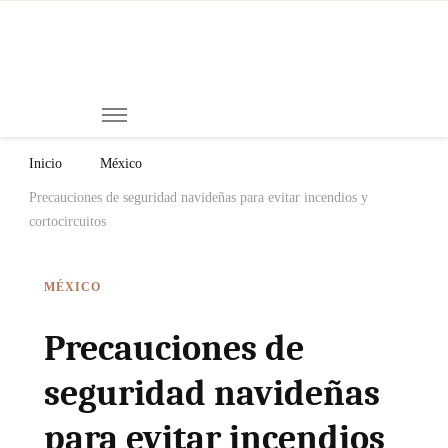
Mi
Notici
de
Ch
Chiap
Méxi
y el
Inicio
México
Mund
Precauciones de seguridad navideñas para evitar incendios y
cortocircuitos
MÉXICO
Precauciones de
seguridad navideñas
para evitar incendios