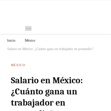
Mi
Notici
de
Ch
Chiap
Méxi
y el
Inicio
México
Mund
Salario en México: ¿Cuánto gana un trabajador en promedio?
MÉXICO
Salario en México:
¿Cuánto gana un
trabajador en