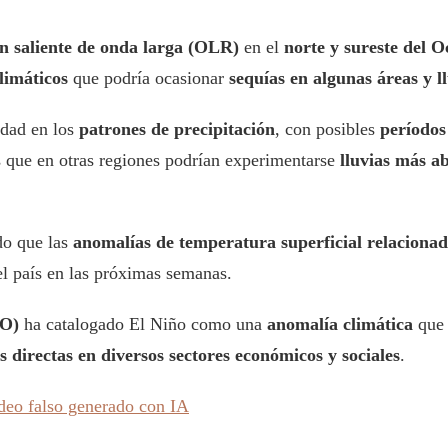
n saliente de onda larga (OLR)
en el
norte y sureste del O
limáticos
que podría ocasionar
sequías en algunas áreas y ll
idad en los
patrones de precipitación
, con posibles
períodos
s que en otras regiones podrían experimentarse
lluvias más a
o que las
anomalías de temperatura superficial relaciona
l país en las próximas semanas.
MO)
ha catalogado El Niño como una
anomalía climática
que 
 directas en diversos sectores económicos y sociales
.
ideo falso generado con IA