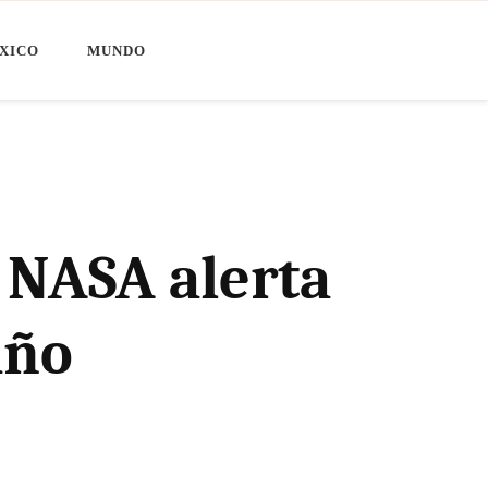
XICO
MUNDO
 NASA alerta
iño