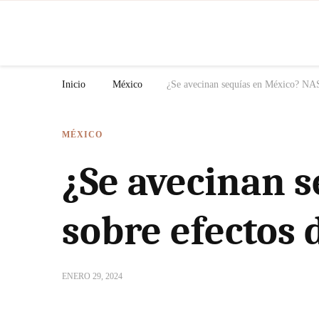
N
Inicio
México
¿Se avecinan sequías en México? NAS
MÉXICO
¿Se avecinan 
sobre efectos 
ENERO 29, 2024