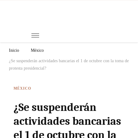
Mi
Notici
de
Ch
Chiap
Méxi
y el
Inicio
México
Mund
¿Se suspenderán actividades bancarias el 1 de octubre con la toma de
protesta presidencial?
MÉXICO
¿Se suspenderán
actividades bancarias
el 1 de octubre con la