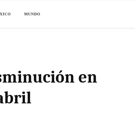
XICO
MUNDO
isminución en
abril