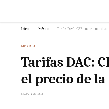
N
Inicio
México
Tarifas DAC: CFE anuncia una disminuc
MÉXICO
Tarifas DAC: 
el precio de la
MARZO 29, 2024