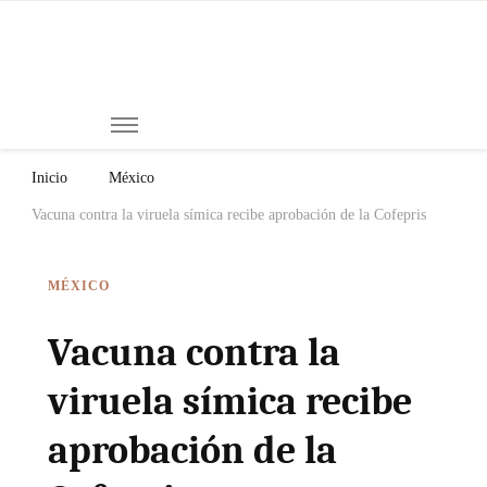
Mi
Notici
de
Ch
Chiap
Méxi
y el
Inicio
México
Mund
Vacuna contra la viruela símica recibe aprobación de la Cofepris
MÉXICO
Vacuna contra la
viruela símica recibe
aprobación de la