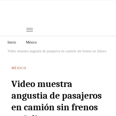
Mi
Notici
de
Ch
Chiap
Méxi
y el
Inicio
México
Mund
Video muestra angustia de pasajeros en camión sin frenos en Jalisco
MÉXICO
Video muestra
angustia de pasajeros
en camión sin frenos