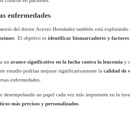
s clínicos en pacientes.
ras enfermedades
atorio del doctor Aceves Hernández también está explorando el
heimer
. El objetivo es
identificar biomarcadores y factores
ta un
avance significativo en la lucha contra la leucemia
y d
ste estudio podrían mejorar significativamente la
calidad de v
versas enfermedades.
e desempeñando un papel cada vez más importante en la inves
ticos más precisos y personalizados
.