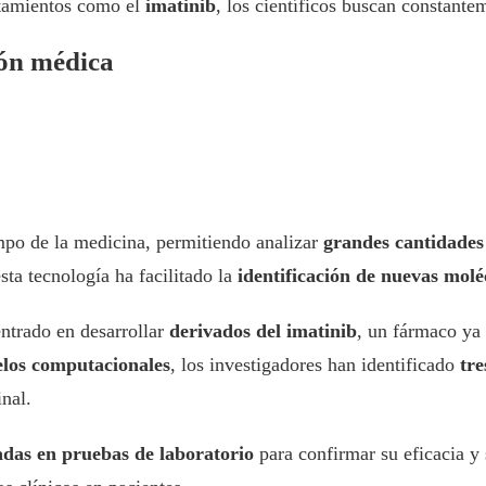
atamientos como el
imatinib
, los científicos buscan constante
ión médica
po de la medicina, permitiendo analizar
grandes cantidades
sta tecnología ha facilitado la
identificación de nuevas molé
ntrado en desarrollar
derivados del imatinib
, un fármaco ya 
elos computacionales
, los investigadores han identificado
tre
inal.
adas en pruebas de laboratorio
para confirmar su eficacia y