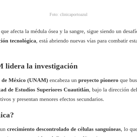
Foto: clinicaportoazul
 que afecta la médula ósea y la sangre, sigue siendo un desafí
ión tecnológica
, está abriendo nuevas vías para combatir es
lidera la investigación
a de México (UNAM)
encabeza un
proyecto pionero
que busc
tad de Estudios Superiores Cuautitlán
, bajo la dirección de
ivos y presentan menores efectos secundarios.
nica?
r un
crecimiento descontrolado de células sanguíneas
, lo q