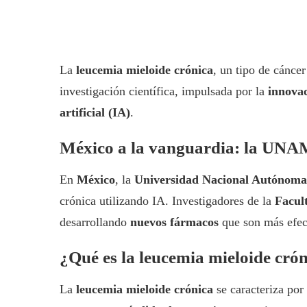
La
leucemia mieloide crónica
, un tipo de cáncer
investigación científica, impulsada por la
innovac
artificial (IA)
.
México a la vanguardia: la UNAM 
En
México
, la
Universidad Nacional Autónom
crónica utilizando IA. Investigadores de la
Facul
desarrollando
nuevos fármacos
que son más efect
¿Qué es la leucemia mieloide cró
La
leucemia mieloide crónica
se caracteriza po