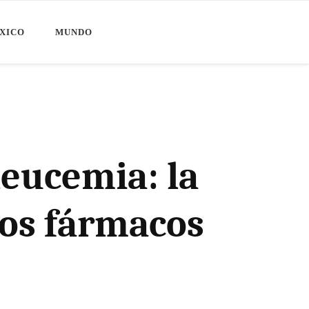
XICO
MUNDO
leucemia: la
vos fármacos