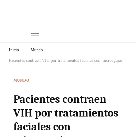
Mi
Notici
de
Ch
Chiap
Méxi
y el
Inicio
Mundo
Mund
Pacientes contraen VIH por tratamientos faciales con microagujas
MUNDO
Pacientes contraen
VIH por tratamientos
faciales con