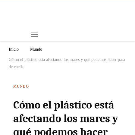
Mi
Notici
de
Ch
Chiap
Méxi
y el
Inicio
Mundo
Mund
Cómo el plástico está afectando los mares y qué podemos hacer para
detenerlo
MUNDO
Cómo el plástico está
afectando los mares y
qué podemos hacer