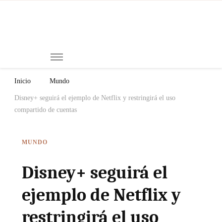
Mi
Notici
de
Ch
Chiap
Méxi
y el
Inicio
Mundo
Mund
Disney+ seguirá el ejemplo de Netflix y restringirá el uso
compartido de cuentas
MUNDO
Disney+ seguirá el
ejemplo de Netflix y
restringirá el uso