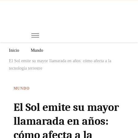
Mi
Notici
de
Ch
Chiap
Méxi
y el
Inicio
Mundo
Mund
El Sol emite su mayor llamarada en años: cómo afecta a la
tecnología terrestre
MUNDO
El Sol emite su mayor
llamarada en años:
cómo afecta a la