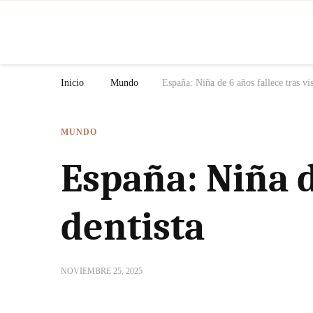
N
Inicio
Mundo
España: Niña de 6 años fallece tras vis
MUNDO
España: Niña de
dentista
NOVIEMBRE 25, 2025