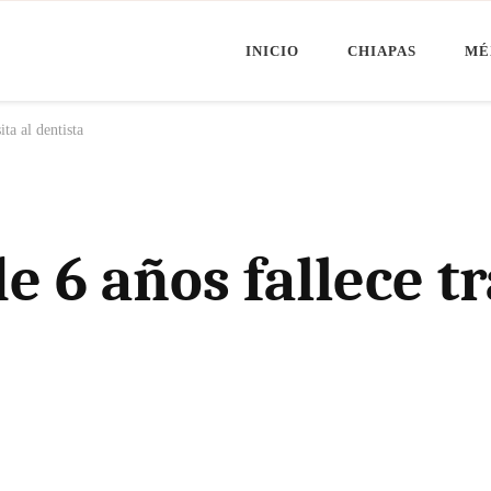
INICIO
CHIAPAS
MÉ
Minuto Chiapas
oticias de Chiapas, México y el Mundo
ita al dentista
 6 años fallece tra