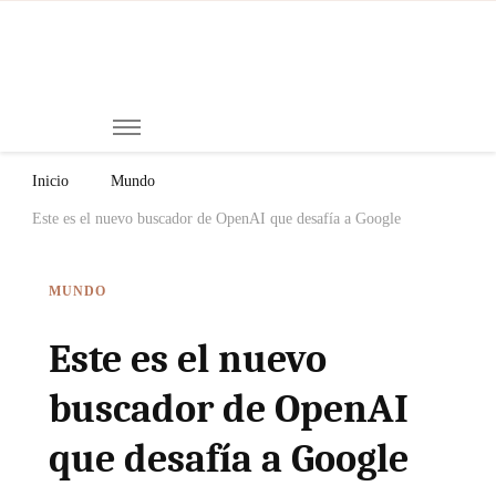
Mi
Notici
de
Ch
Chiap
Méxi
y el
Inicio
Mundo
Mund
Este es el nuevo buscador de OpenAI que desafía a Google
MUNDO
Este es el nuevo
buscador de OpenAI
que desafía a Google