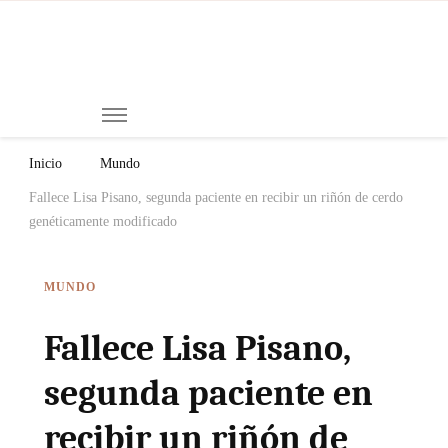
Mi
Notici
de
Ch
Chiap
Méxi
y el
Inicio
Mundo
Mund
Fallece Lisa Pisano, segunda paciente en recibir un riñón de cerdo
genéticamente modificado
MUNDO
Fallece Lisa Pisano,
segunda paciente en
recibir un riñón de