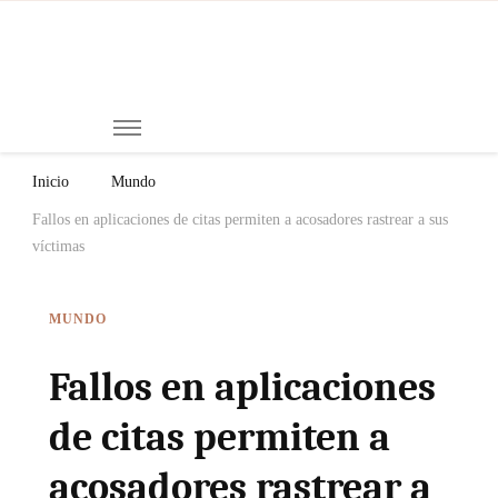
Mi
Notici
de
Ch
Chiap
Méxi
y el
Inicio
Mundo
Mund
Fallos en aplicaciones de citas permiten a acosadores rastrear a sus
víctimas
MUNDO
Fallos en aplicaciones
de citas permiten a
acosadores rastrear a