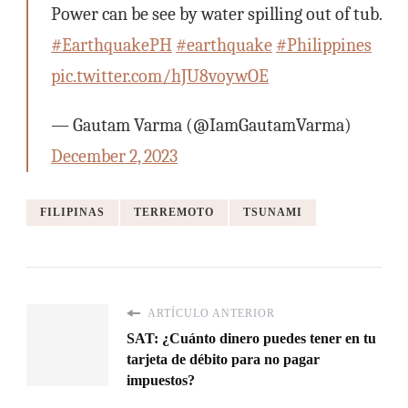
Power can be see by water spilling out of tub.
#EarthquakePH
#earthquake
#Philippines
pic.twitter.com/hJU8voywOE
— Gautam Varma (@IamGautamVarma)
December 2, 2023
FILIPINAS
TERREMOTO
TSUNAMI
ARTÍCULO ANTERIOR
SAT: ¿Cuánto dinero puedes tener en tu
tarjeta de débito para no pagar
impuestos?