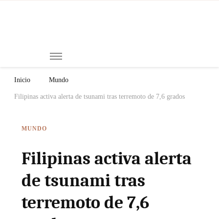
Mi
Notici
de
Ch
Chiap
Méxi
y el
Inicio
Mundo
Mund
Filipinas activa alerta de tsunami tras terremoto de 7,6 grados
MUNDO
Filipinas activa alerta
de tsunami tras
terremoto de 7,6