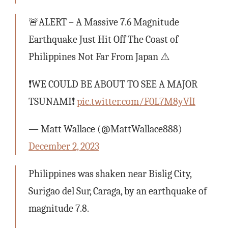
🚨ALERT – A Massive 7.6 Magnitude
Earthquake Just Hit Off The Coast of
Philippines Not Far From Japan ⚠️
❗️WE COULD BE ABOUT TO SEE A MAJOR
TSUNAMI❗️
pic.twitter.com/F0L7M8yVlI
— Matt Wallace (@MattWallace888)
December 2, 2023
Philippines was shaken near Bislig City,
Surigao del Sur, Caraga, by an earthquake of
magnitude 7.8.