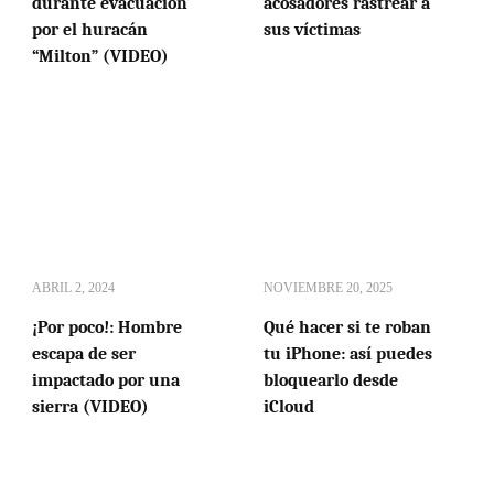
durante evacuación
acosadores rastrear a
por el huracán
sus víctimas
“Milton” (VIDEO)
ABRIL 2, 2024
NOVIEMBRE 20, 2025
¡Por poco!: Hombre
Qué hacer si te roban
escapa de ser
tu iPhone: así puedes
impactado por una
bloquearlo desde
sierra (VIDEO)
iCloud