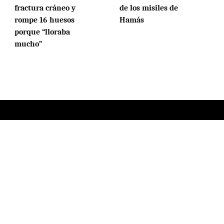
fractura cráneo y
de los misiles de
rompe 16 huesos
Hamás
porque “lloraba
mucho”