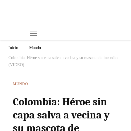
Mi
Notici
de
Ch
Chiap
Méxi
y el
Inicio
Mundo
Mund
Colombia: Héroe sin capa salva a vecina y su mascota de incendio
(VIDEO)
MUNDO
Colombia: Héroe sin
capa salva a vecina y
su mascota de