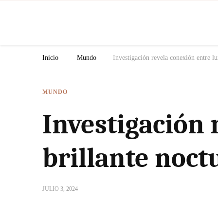
N
Inicio
Mundo
Investigación revela conexión entre lu
MUNDO
Investigación 
brillante noct
JULIO 3, 2024