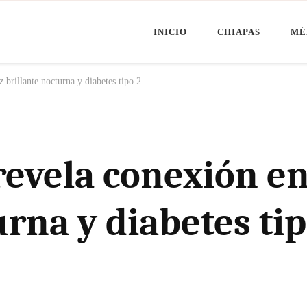
INICIO
CHIAPAS
MÉ
Minuto Chiapas
oticias de Chiapas, México y el Mundo
z brillante nocturna y diabetes tipo 2
revela conexión en
urna y diabetes tip