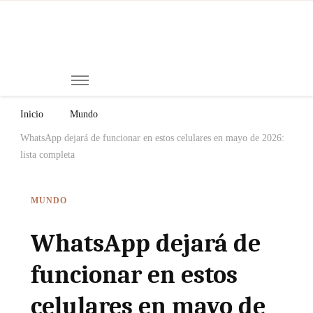
Mi
Notici
de
Ch
Chiap
Méxi
y el
Inicio
Mundo
Mund
WhatsApp dejará de funcionar en estos celulares en mayo de 2026:
lista completa
MUNDO
WhatsApp dejará de
funcionar en estos
celulares en mayo de