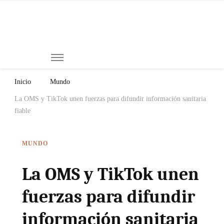
Mi
Notici
de
Ch
Chiap
Méxi
y el
Inicio
Mundo
Mund
La OMS y TikTok unen fuerzas para difundir información sanitaria
fiable
MUNDO
La OMS y TikTok unen
fuerzas para difundir
información sanitaria