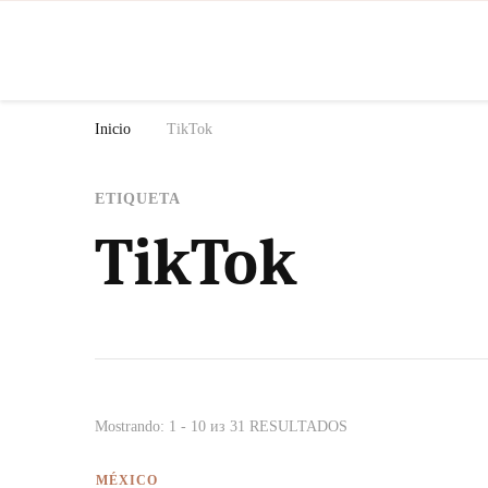
N
Inicio
TikTok
ETIQUETA
TikTok
Mostrando: 1 - 10 из 31 RESULTADOS
MÉXICO