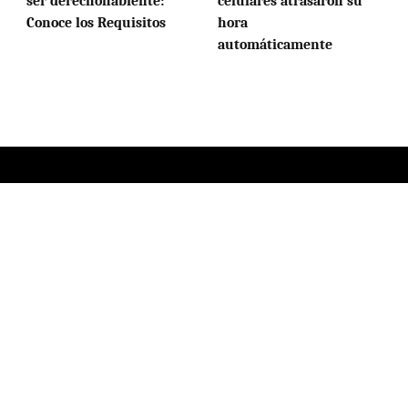
ser derechohabiente:
celulares atrasaron su
Conoce los Requisitos
hora
automáticamente