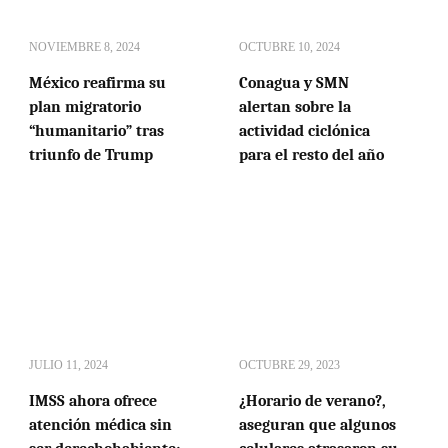
NOVIEMBRE 8, 2024
OCTUBRE 10, 2024
México reafirma su
Conagua y SMN
plan migratorio
alertan sobre la
“humanitario” tras
actividad ciclónica
triunfo de Trump
para el resto del año
JULIO 11, 2024
OCTUBRE 29, 2023
IMSS ahora ofrece
¿Horario de verano?,
atención médica sin
aseguran que algunos