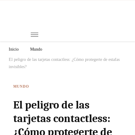
Mi
Notici
de
Ch
Chiap
Méxi
y el
Inicio
Mundo
Mund
El peligro de las tarjetas contactless: ¿Cómo protegerte de estafas
invisibles?
MUNDO
El peligro de las
tarjetas contactless:
¿Cómo protegerte de