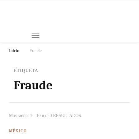
Mi
Notici
de
Ch
Chiap
Méxi
y el
Inicio
Fraude
Mund
ETIQUETA
Fraude
Mostrando: 1 - 10 из 20 RESULTADOS
MÉXICO