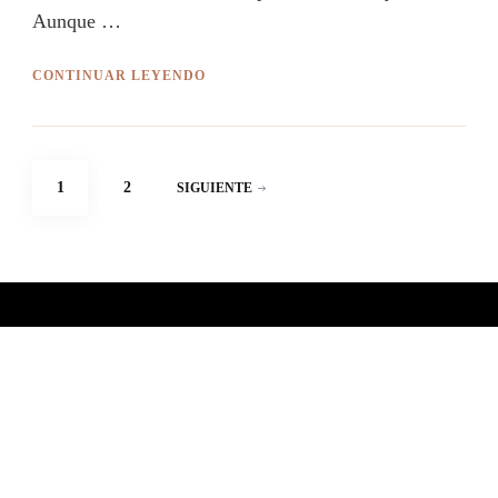
Aunque …
CONTINUAR LEYENDO
Paginación
PÁGINA
PÁGINA
1
2
SIGUIENTE
de
entradas