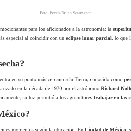
Foto: Pexels/Bruno Scramgnon
mocionantes para los aficionados a la astronomía: la
superlu
ás especial al coincidir con un
eclipse lunar parcial
, lo que 
osecha?
entra en su punto más cercano a la Tierra, conocido como
pe
larizado en la década de 1970 por el astrónomo
Richard Noll
ricamente, su luz permitió a los agricultores
trabajar en las 
México?
rentes momentos según la ubicación. En
Ciudad de México
, 