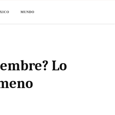
XICO
MUNDO
tiembre? Lo
ómeno