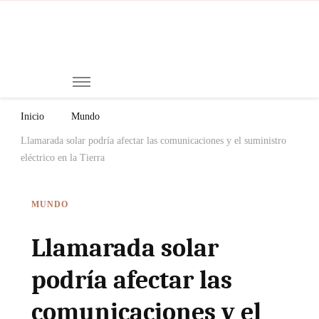
Mi
Notici
de
Ch
Chiap
Méxi
y el
Inicio
Mundo
Mund
Llamarada solar podría afectar las comunicaciones y el suministro
eléctrico en la Tierra
MUNDO
Llamarada solar
podría afectar las
comunicaciones y el