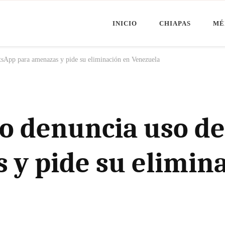
INICIO
CHIAPAS
MÉ
Minuto Chiapas
oticias de Chiapas, México y el Mundo
sApp para amenazas y pide su eliminación en Venezuela
ro denuncia uso d
 y pide su elimin