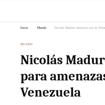
N
Inicio
Mundo
Nicolás Maduro denuncia uso de What
MUNDO
Nicolás Madu
para amenazas
Venezuela