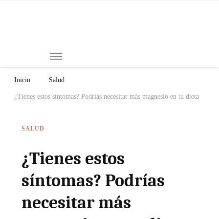
Mi
Notici
de
Ch
Chiap
Méxi
y el
Inicio
Salud
Mund
¿Tienes estos síntomas? Podrías necesitar más magnesio en tu dieta
SALUD
¿Tienes estos
síntomas? Podrías
necesitar más