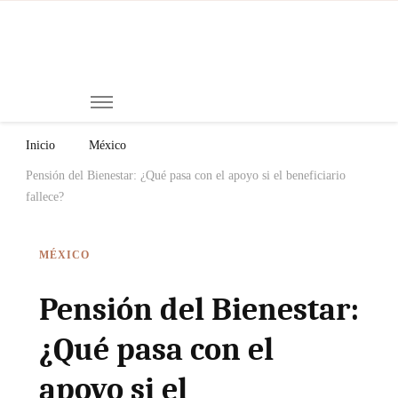
Mi
Notici
de
Ch
Chiap
Méxi
y el
Inicio
México
Mund
Pensión del Bienestar: ¿Qué pasa con el apoyo si el beneficiario
fallece?
MÉXICO
Pensión del Bienestar:
¿Qué pasa con el
apoyo si el