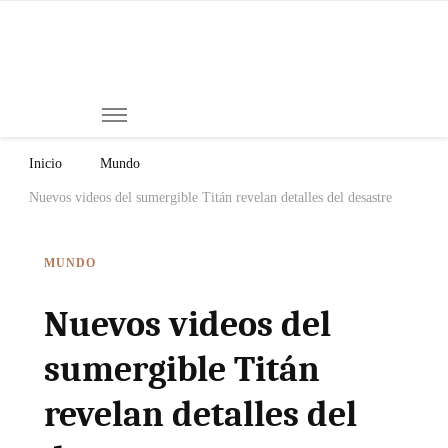
Mi
Notici
de
Ch
Chiap
Méxi
y el
Inicio
Mundo
Mund
Nuevos videos del sumergible Titán revelan detalles del desastre
MUNDO
Nuevos videos del
sumergible Titán
revelan detalles del