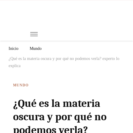
Mi
Notici
de
Ch
Chiap
Méxi
y el
Inicio
Mundo
Mund
¿Qué es la materia oscura y por qué no podemos verla? experto lo
explica
MUNDO
¿Qué es la materia
oscura y por qué no
podemos verla?