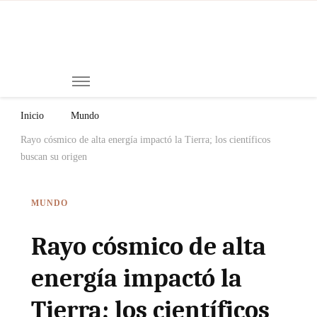
Mi
Notici
de
Ch
Chiap
Méxi
y el
Inicio
Mundo
Mund
Rayo cósmico de alta energía impactó la Tierra; los científicos
buscan su origen
MUNDO
Rayo cósmico de alta
energía impactó la
Tierra; los científicos